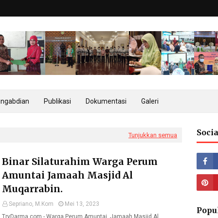
ngabdian
Publikasi
Dokumentasi
Galeri
Socia
Tunjukkan semua
Binar Silaturahim Warga Perum
Amuntai Jamaah Masjid Al
Muqarrabin.
Sepriano, M.Kom
Mei 13, 2023
Popu
TryDarma.com - Warga Perum Amuntai, Jamaah Masjid Al