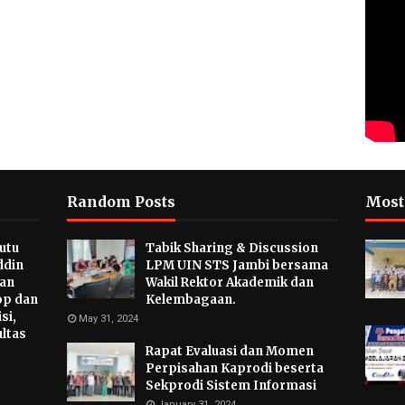
Random Posts
Most
utu
Tabik Sharing & Discussion
ddin
LPM UIN STS Jambi bersama
tan
Wakil Rektor Akademik dan
p dan
Kelembagaan.
si,
May 31, 2024
ultas
Rapat Evaluasi dan Momen
Perpisahan Kaprodi beserta
Sekprodi Sistem Informasi
January 31, 2024