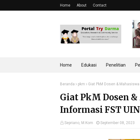
Home
About
Contact
Home
Edukasi
Penelitian
Pe
Beranda
pkm
Giat PkM Dosen & Mahasiswa 
Giat PkM Dosen &
Informasi FST UIN
Sepriano, M.Kom
September 08, 2023