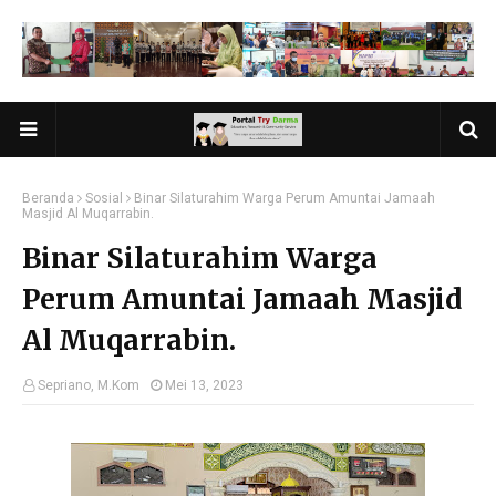
Beranda
Sosial
Binar Silaturahim Warga Perum Amuntai Jamaah
Masjid Al Muqarrabin.
Binar Silaturahim Warga
Perum Amuntai Jamaah Masjid
Al Muqarrabin.
Sepriano, M.Kom
Mei 13, 2023