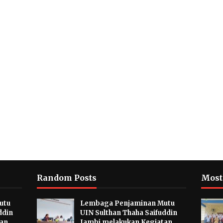
Random Posts
Most
utu
Lembaga Penjaminan Mutu
ddin
UIN Sulthan Thaha Saifuddin
tan
Jambi melakukan Kegiatan