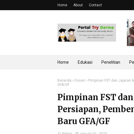
Home
About
Contact
Home
Edukasi
Penelitian
Pe
Beranda
Dosen
Pimpinan FST dan Jajaran 
GFA/GF
Pimpinan FST dan
Persiapan, Pembe
Baru GFA/GF
Admin
Januari 31, 2023