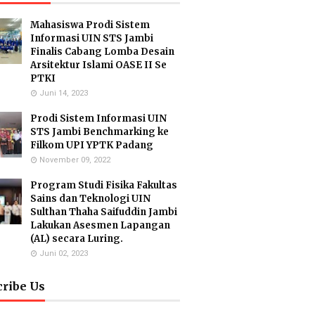
Mahasiswa Prodi Sistem
Informasi UIN STS Jambi
Finalis Cabang Lomba Desain
Arsitektur Islami OASE II Se
PTKI
Juni 14, 2023
Prodi Sistem Informasi UIN
STS Jambi Benchmarking ke
Filkom UPI YPTK Padang
November 09, 2022
Program Studi Fisika Fakultas
Sains dan Teknologi UIN
Sulthan Thaha Saifuddin Jambi
Lakukan Asesmen Lapangan
(AL) secara Luring.
Juni 02, 2023
cribe Us