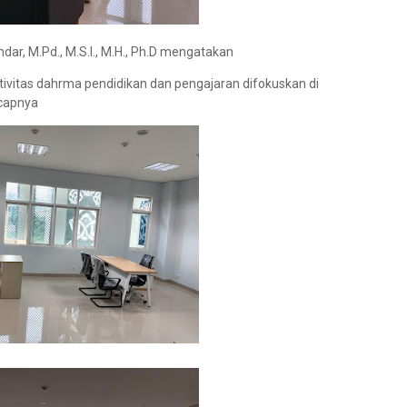
ar, M.Pd., M.S.I., M.H., Ph.D mengatakan
tivitas dahrma pendidikan dan pengajaran difokuskan di
capnya