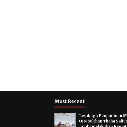
Most Recent
Lembaga Penjaminan M
UIN Sulthan Thaha Saifu
Jambi melakukan Kegia