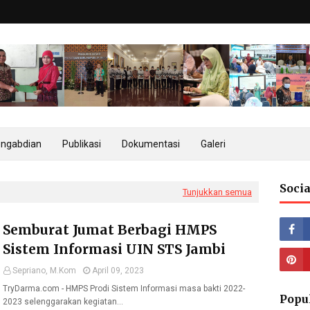
ngabdian
Publikasi
Dokumentasi
Galeri
Socia
Tunjukkan semua
Semburat Jumat Berbagi HMPS
Sistem Informasi UIN STS Jambi
Sepriano, M.Kom
April 09, 2023
TryDarma.com - HMPS Prodi Sistem Informasi masa bakti 2022-
Popu
2023 selenggarakan kegiatan…