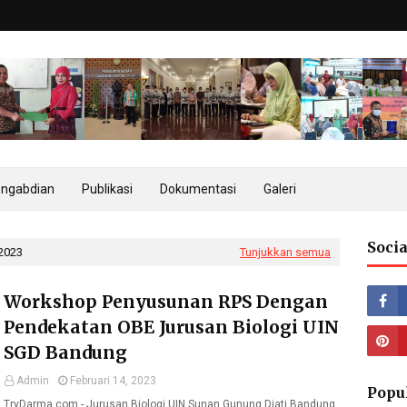
ngabdian
Publikasi
Dokumentasi
Galeri
Socia
 2023
Tunjukkan semua
Workshop Penyusunan RPS Dengan
Pendekatan OBE Jurusan Biologi UIN
SGD Bandung
Admin
Februari 14, 2023
Popu
TryDarma.com - Jurusan Biologi UIN Sunan Gunung Djati Bandung