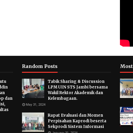
Random Posts
Most
utu
Tabik Sharing & Discussion
ddin
LPM UIN STS Jambi bersama
tan
Wakil Rektor Akademik dan
p dan
Kelembagaan.
si,
May 31, 2024
ultas
Rapat Evaluasi dan Momen
Perpisahan Kaprodi beserta
Sekprodi Sistem Informasi
January 31, 2024