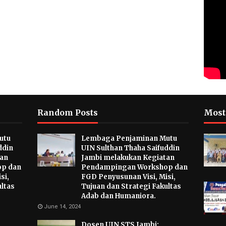
Random Posts
Most
utu
Lembaga Penjaminan Mutu
ddin
UIN Sulthan Thaha Saifuddin
tan
Jambi melakukan Kegiatan
p dan
Pendampingan Workshop dan
si,
FGD Penyusunan Visi, Misi,
ultas
Tujuan dan Strategi Fakultas
Adab dan Humaniora.
June 14, 2024
Dosen UIN STS Jambi: