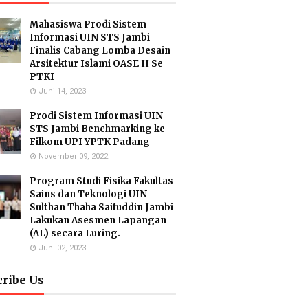
Mahasiswa Prodi Sistem
Informasi UIN STS Jambi
Finalis Cabang Lomba Desain
Arsitektur Islami OASE II Se
PTKI
Juni 14, 2023
Prodi Sistem Informasi UIN
STS Jambi Benchmarking ke
Filkom UPI YPTK Padang
November 09, 2022
Program Studi Fisika Fakultas
Sains dan Teknologi UIN
Sulthan Thaha Saifuddin Jambi
Lakukan Asesmen Lapangan
(AL) secara Luring.
Juni 02, 2023
cribe Us