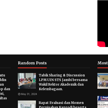
Random Posts
Most
utu
Tabik Sharing & Discussion
ddin
LPM UIN STS Jambi bersama
tan
Wakil Rektor Akademik dan
p dan
Kelembagaan.
si,
May 31, 2024
ultas
Rapat Evaluasi dan Momen
Perpisahan Kaprodi beserta